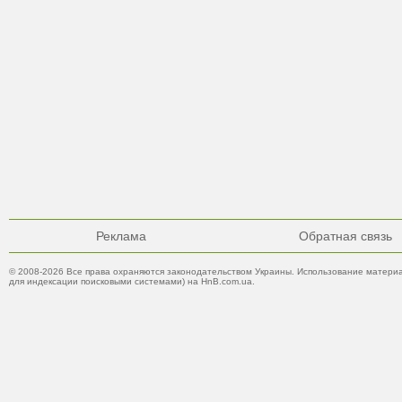
Реклама
Обратная связь
© 2008-2026 Все права охраняются законодательством Украины. Использование материа
для индексации поисковыми системами) на HnB.com.ua.