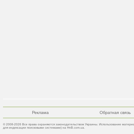
Реклама
Обратная связь
© 2008-2026 Все права охраняются законодательством Украины. Использование материа
для индексации поисковыми системами) на HnB.com.ua.