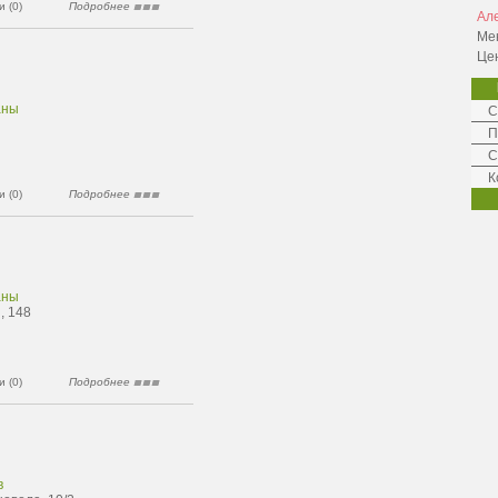
 (0)
Подробнее
Ал
Ме
Це
аны
С
П
С
К
 (0)
Подробнее
аны
, 148
 (0)
Подробнее
в