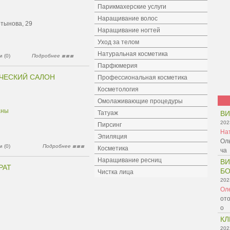
Парикмахерские услуги
Наращивание волос
ртынова, 29
Наращивание ногтей
Уход за телом
Натуральная косметика
 (0)
Подробнее
Парфюмерия
ЧЕСКИЙ САЛОН
Профессиональная косметика
Косметология
Омолаживающие процедуры
аны
Татуаж
В
202
Пирсинг
На
Эпиляция
Оль
 (0)
Подробнее
Косметика
ча
Наращивание ресниц
ВИ
РАТ
БО
Чистка лица
202
Ол
ото
о
КЛ
202