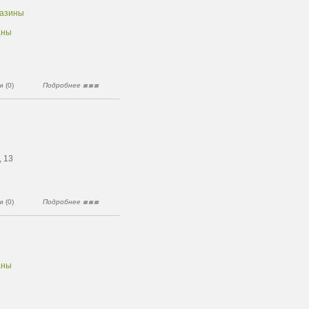
газины
аны
 (0)
Подробнее
, 13
 (0)
Подробнее
аны