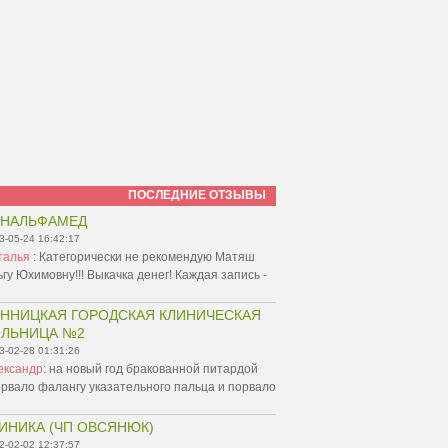
ПОСЛЕДНИЕ ОТЗЫВЫ
ИНАЛЬФАМЕД
3-05-24 16:42:17
талья
:
Категорически не рекомендую Матяш
гу Юхимовну!!! Выкачка денег! Каждая запись -
ННИЦКАЯ ГОРОДСКАЯ КЛИНИЧЕСКАЯ
ЛЬНИЦА №2
3-02-28 01:31:26
ександр
:
на новый год бракованной питардой
рвало фалангу указательного пальца и порвало
ИНИКА (ЧП ОВСЯНЮК)
2-02-02 12:37:57