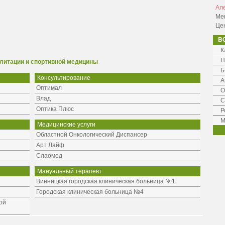
Ал
Ме
Це
В
К
П
литации и спортивной медицины
Б
Консультирование
А
Оптимал
О
Влад
С
Оптика Плюс
Р
М
Медицинские услуги
Областной Онкологический Диспансер
Арт Лайф
Слаомед
Мануальный терапевт
Винницкая городская клиническая больница №1
Городская клиническая больница №4
ой