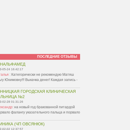
ПОСЛЕДНИЕ ОТЗЫВЫ
ИНАЛЬФАМЕД
3-05-24 16:42:17
талья
:
Категорически не рекомендую Матяш
гу Юхимовну!!! Выкачка денег! Каждая запись -
ННИЦКАЯ ГОРОДСКАЯ КЛИНИЧЕСКАЯ
ЛЬНИЦА №2
3-02-28 01:31:26
ександр
:
на новый год бракованной питардой
рвало фалангу указательного пальца и порвало
ИНИКА (ЧП ОВСЯНЮК)
2-02-02 12:37:57