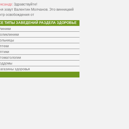
ександр
:
Здравствуйте!
ня зовут Валентин Молчанов. Это винницкий
нтр освобождения от
СЕ ТИПЫ ЗАВЕДЕНИЙ РАЗДЕЛА ЗДОРОВЬЕ
линики
оликлиники
ольницы
птеки
птики
томатологии
оддомы
агазины здоровья