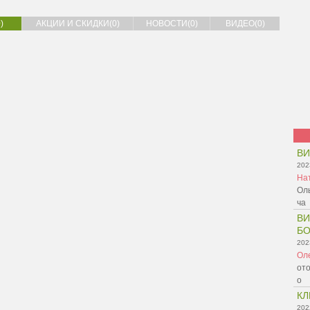
)
АКЦИИ И СКИДКИ(0)
НОВОСТИ(0)
ВИДЕО(0)
В
202
На
Оль
ча
ВИ
БО
202
Ол
ото
о
КЛ
202