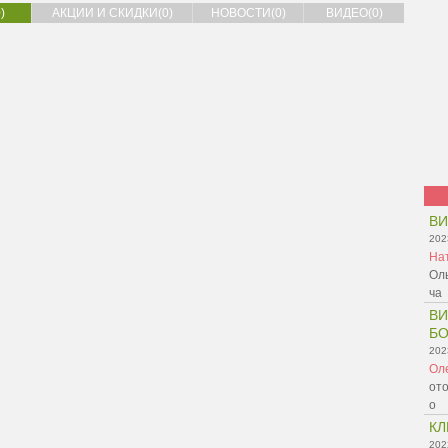
)
АКЦИИ И СКИДКИ(0)
НОВОСТИ(0)
ВИДЕО(0)
В
202
На
Оль
ча
ВИ
БО
202
Ол
ото
о
КЛ
202