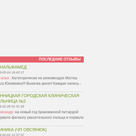
ПОСЛЕДНИЕ ОТЗЫВЫ
ИНАЛЬФАМЕД
3-05-24 16:42:17
талья
:
Категорически не рекомендую Матяш
гу Юхимовну!!! Выкачка денег! Каждая запись -
ННИЦКАЯ ГОРОДСКАЯ КЛИНИЧЕСКАЯ
ЛЬНИЦА №2
3-02-28 01:31:26
ександр
:
на новый год бракованной питардой
рвало фалангу указательного пальца и порвало
ИНИКА (ЧП ОВСЯНЮК)
2-02-02 12:37:57