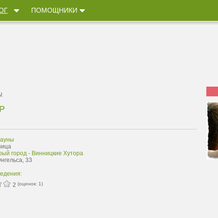
ОГ
ПОМОЩНИКИ
Ы
Р
сауны
ница
рый город - Винницкие Хутора
Энгельса, 33
ведения:
(оценок:
1
)
2