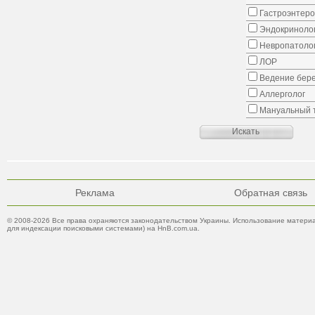
Гастроэнтеро
Эндокриноло
Невропатоло
ЛОР
Ведение бер
Аллерголог
Мануальный 
Реклама
Обратная связь
© 2008-2026 Все права охраняются законодательством Украины. Использование материа
для индексации поисковыми системами) на HnB.com.ua.