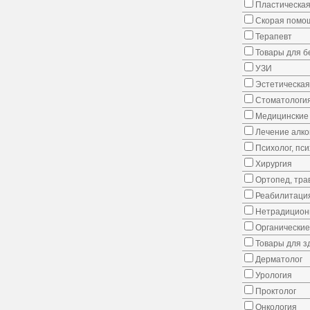
Пластическая
Скорая помо
Терапевт
Товары для 
УЗИ
Эстетическая
Стоматологи
Медицинские 
Лечение алко
Психолог, пс
Хирургия
Ортопед, тра
Реабилитаци
Нетрадицион
Органические
Товары для з
Дерматолог
Урология
Проктолог
Онкология