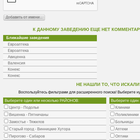
К ДАННОМУ ЗАВЕДЕНИЮ ЕЩЕ НЕТ КОММЕНТАР
Ближайшие заведения
Евроаптека
Евроаптека
Авиценна
Валенсия
Конекс
Конекс
НЕ НАШЛИ ТО, ЧТО ИСКАЛИ
Воспользуйтесь фильтрами для расширенного поиска! Выберите н
Выберите один или несколько РАЙОНОВ:
Выберите один
Центр - Подолье
Клиники
Вишенка - Пятничаны
Поликлиники
Замостье - Тяжилов
Больницы
Старый город - Винницкие Хутора
Аптеки
Пирогово - Сабаров
Оптики