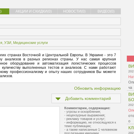
)
АКЦИИ И СКИДКИ(0)
НОВОСТИ(0)
ВИДЕО(0)
ия
,
УЗИ
,
Медицинские услуги
гих странах Восточной и Центральной Европы. В Украине - это 7
ру анализов в разных регионах страны. У нас самая крупная
нное оборудование и автоматизация логистических процессов
В
 куличеству выполненных тестов и анализов. С нами работают
окому профессионализму и опыту наших сотрудников Вы можете
202
нализов.
На
Оль
ча
Обновить информацию
ВИ
Добавить комментарий
БО
202
Комментарии, содержащие:
Ол
- угрозы и оскорбления;
- нецензурные выражения;
ото
- рекламу товаров и услуг;
о
- информацию, не относящуюся к
теме публикации;
КЛ
- а также написанные 1 человеком
под разными именами
202