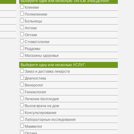
Выберите один или несколько ТИПОВ ЗАВЕДЕНИЙ:
Клиники
Поликлиники
Больницы
Аптеки
Оптики
Стоматологии
Роддомы
Магазины здоровья
Выберите одну или несколько УСЛУГ:
Заказ и доставка лекарств
Диагностика
Венеролог
Гинекология
Лечение бесплодия
Вызов врача на дом
Консультирование
Лабораторные исследования
Маммолог
Оптика