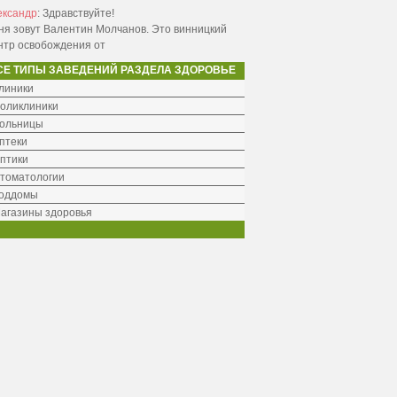
ександр
:
Здравствуйте!
ня зовут Валентин Молчанов. Это винницкий
нтр освобождения от
СЕ ТИПЫ ЗАВЕДЕНИЙ РАЗДЕЛА ЗДОРОВЬЕ
линики
оликлиники
ольницы
птеки
птики
томатологии
оддомы
агазины здоровья