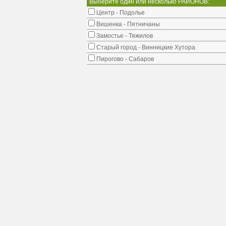
Выберите один или несколько РАЙОНОВ:
Центр - Подолье
Вишенка - Пятничаны
Замостье - Тяжилов
Старый город - Винницкие Хутора
Пирогово - Сабаров