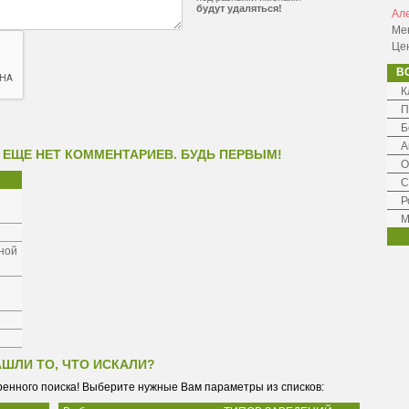
будут удаляться!
Ал
Ме
Це
В
К
П
Б
А
 ЕЩЕ НЕТ КОММЕНТАРИЕВ. БУДЬ ПЕРВЫМ!
О
С
Р
М
ной
АШЛИ ТО, ЧТО ИСКАЛИ?
енного поиска! Выберите нужные Вам параметры из списков: