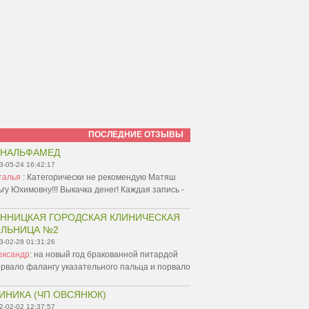
ПОСЛЕДНИЕ ОТЗЫВЫ
ИНАЛЬФАМЕД
3-05-24 16:42:17
талья
:
Категорически не рекомендую Матяш
гу Юхимовну!!! Выкачка денег! Каждая запись -
ННИЦКАЯ ГОРОДСКАЯ КЛИНИЧЕСКАЯ
ЛЬНИЦА №2
3-02-28 01:31:26
ександр
:
на новый год бракованной питардой
рвало фалангу указательного пальца и порвало
ИНИКА (ЧП ОВСЯНЮК)
2-02-02 12:37:57