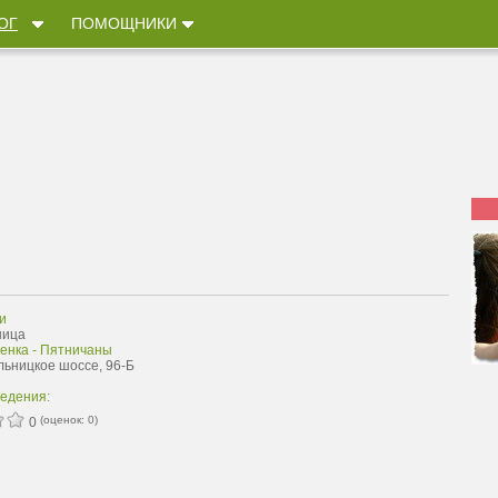
ОГ
ПОМОЩНИКИ
и
ница
енка - Пятничаны
льницкое шоссе, 96-Б
ведения:
(оценок:
0
)
0