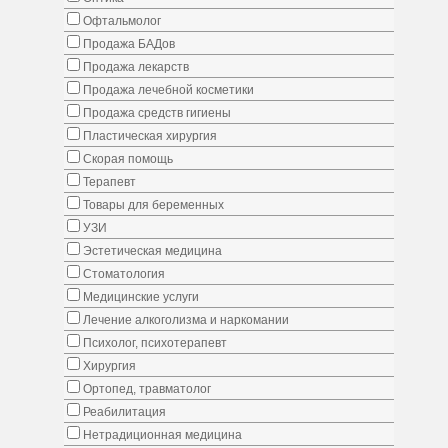
Офтальмолог
Продажа БАДов
Продажа лекарств
Продажа лечебной косметики
Продажа средств гигиены
Пластическая хирургия
Скорая помощь
Терапевт
Товары для беременных
УЗИ
Эстетическая медицина
Стоматология
Медицинские услуги
Лечение алкоголизма и наркомании
Психолог, психотерапевт
Хирургия
Ортопед, травматолог
Реабилитация
Нетрадиционная медицина