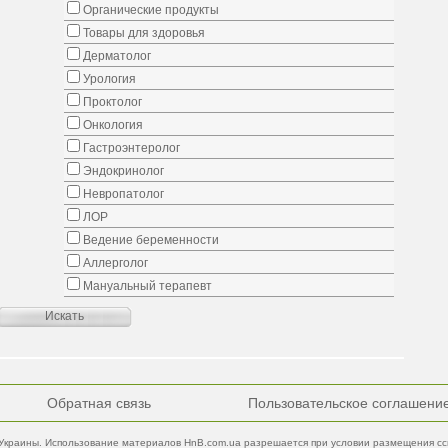
Органические продукты
Товары для здоровья
Дерматолог
Урология
Проктолог
Онкология
Гастроэнтеролог
Эндокринолог
Невропатолог
ЛОР
Ведение беременности
Аллерголог
Мануальный терапевт
Обратная связь
Пользовательское соглашени
Украины. Использование материалов HnB.com.ua разрешается при условии размещения ссы