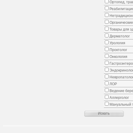
Ортопед, тра
Реабилитаци
Нетрадицион
Органические
Товары для з
Дерматолог
Урология
Проктолог
Онкология
Гастроэнтеро
Эндокриноло
Невропатоло
ЛОР
Ведение бер
Аллерголог
Мануальный 