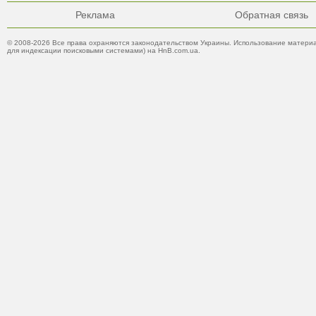
Реклама
Обратная связь
© 2008-2026 Все права охраняются законодательством Украины. Использование материа
для индексации поисковыми системами) на HnB.com.ua.