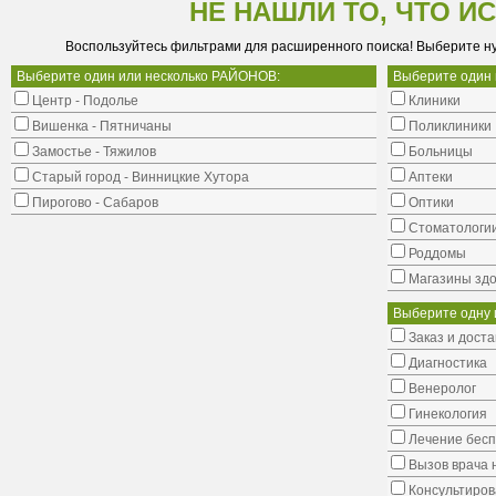
НЕ НАШЛИ ТО, ЧТО И
Воспользуйтесь фильтрами для расширенного поиска! Выберите н
Выберите один или несколько РАЙОНОВ:
Выберите один
Центр - Подолье
Клиники
Вишенка - Пятничаны
Поликлиники
Замостье - Тяжилов
Больницы
Старый город - Винницкие Хутора
Аптеки
Пирогово - Сабаров
Оптики
Стоматологи
Роддомы
Магазины здо
Выберите одну 
Заказ и доста
Диагностика
Венеролог
Гинекология
Лечение бес
Вызов врача 
Консультиров