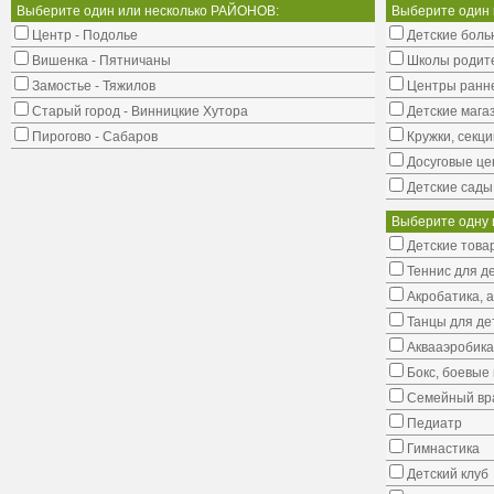
Выберите один или несколько РАЙОНОВ:
Выберите один
Центр - Подолье
Детские боль
Вишенка - Пятничаны
Школы родит
Замостье - Тяжилов
Центры ранне
Старый город - Винницкие Хутора
Детские мага
Пирогово - Сабаров
Кружки, секци
Досуговые це
Детские сады
Выберите одну 
Детские това
Теннис для д
Акробатика, 
Танцы для де
Аквааэробика
Бокс, боевые 
Семейный вр
Педиатр
Гимнастика
Детский клуб