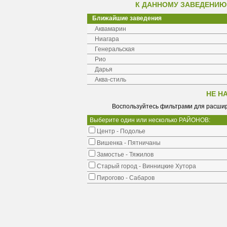
К ДАННОМУ ЗАВЕДЕНИЮ
Ближайшие заведения
Аквамарин
Ниагара
Генеральская
Рио
Дарья
Аква-стиль
НЕ Н
Воспользуйтесь фильтрами для расшир
Выберите один или несколько РАЙОНОВ:
Центр - Подолье
Вишенка - Пятничаны
Замостье - Тяжилов
Старый город - Винницкие Хутора
Пирогово - Сабаров