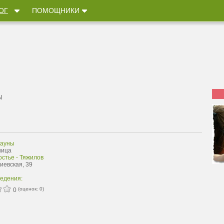
ОГ
ПОМОЩНИКИ
Ы
сауны
ница
стье - Тяжилов
Киевская, 39
ведения:
(оценок:
0
)
0