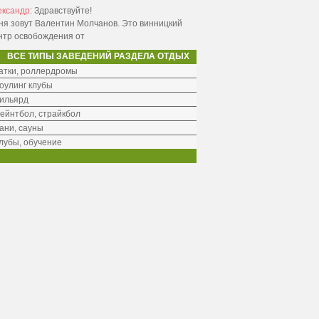
ександр
:
Здравствуйте!
ня зовут Валентин Молчанов. Это винницкий
нтр освобождения от
ВСЕ ТИПЫ ЗАВЕДЕНИЙ РАЗДЕЛА ОТДЫХ
атки, роллердромы
оулинг клубы
ильярд
ейнтбол, страйкбол
ани, сауны
лубы, обучение