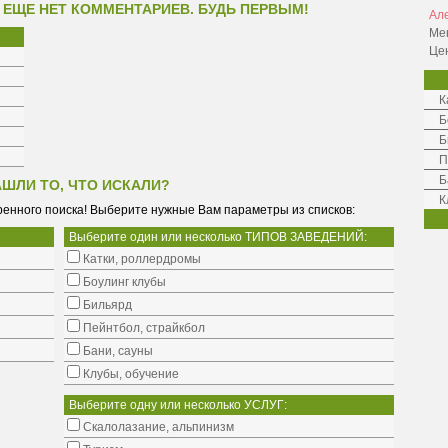
 ЕЩЕ НЕТ КОММЕНТАРИЕВ. БУДЬ ПЕРВЫМ!
Ал
Ме
Це
К
Б
Б
П
Б
АШЛИ ТО, ЧТО ИСКАЛИ?
К
енного поиска! Выберите нужные Вам параметры из списков:
Выберите один или несколько ТИПОВ ЗАВЕДЕНИЙ:
Катки, роллердромы
Боулинг клубы
Бильярд
Пейнтбол, страйкбол
Бани, сауны
Клубы, обучение
Выберите одну или несколько УСЛУГ:
Cкалолазание, альпинизм