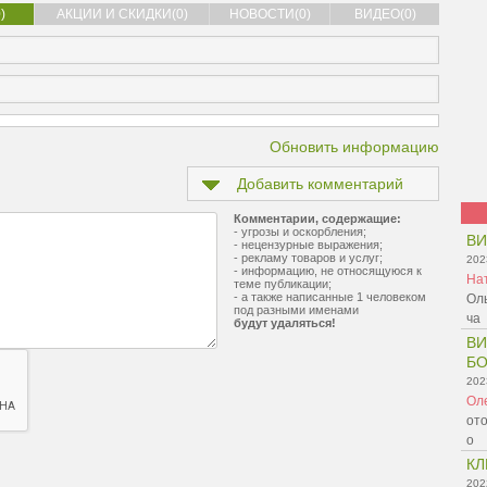
)
АКЦИИ И СКИДКИ(0)
НОВОСТИ(0)
ВИДЕО(0)
Обновить информацию
Добавить комментарий
Комментарии, содержащие:
- угрозы и оскорбления;
В
- нецензурные выражения;
- рекламу товаров и услуг;
202
- информацию, не относящуюся к
На
теме публикации;
- а также написанные 1 человеком
Оль
под разными именами
ча
будут удаляться!
ВИ
БО
202
Ол
ото
о
КЛ
202