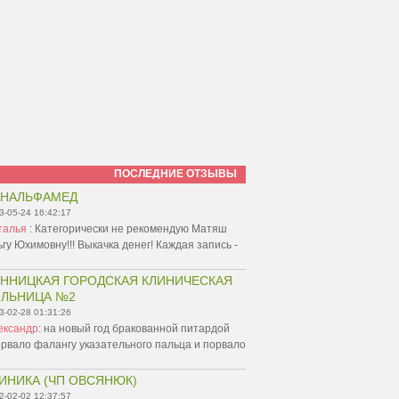
ПОСЛЕДНИЕ ОТЗЫВЫ
ИНАЛЬФАМЕД
3-05-24 16:42:17
талья
:
Категорически не рекомендую Матяш
гу Юхимовну!!! Выкачка денег! Каждая запись -
ННИЦКАЯ ГОРОДСКАЯ КЛИНИЧЕСКАЯ
ЛЬНИЦА №2
3-02-28 01:31:26
ександр
:
на новый год бракованной питардой
рвало фалангу указательного пальца и порвало
ИНИКА (ЧП ОВСЯНЮК)
2-02-02 12:37:57