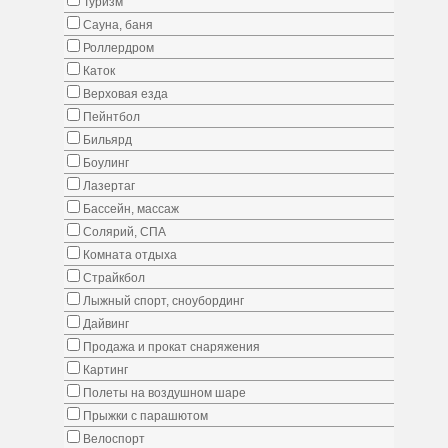
Туризм
Сауна, баня
Роллердром
Каток
Верховая езда
Пейнтбол
Бильярд
Боулинг
Лазертаг
Бассейн, массаж
Солярий, СПА
Комната отдыха
Страйкбол
Лыжный спорт, сноубординг
Дайвинг
Продажа и прокат снаряжения
Картинг
Полеты на воздушном шаре
Прыжки с парашютом
Велоспорт