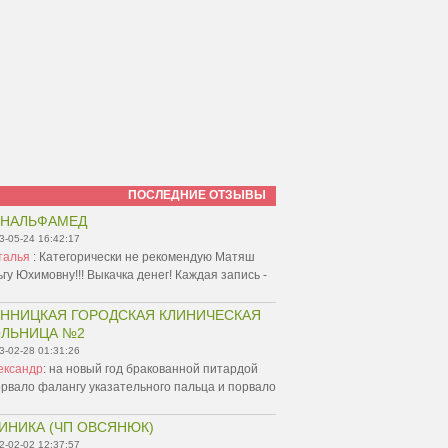
ПОСЛЕДНИЕ ОТЗЫВЫ
ИНАЛЬФАМЕД
3-05-24 16:42:17
талья
:
Категорически не рекомендую Матяш
гу Юхимовну!!! Выкачка денег! Каждая запись -
ННИЦКАЯ ГОРОДСКАЯ КЛИНИЧЕСКАЯ
ЛЬНИЦА №2
3-02-28 01:31:26
ександр
:
на новый год бракованной питардой
рвало фалангу указательного пальца и порвало
ИНИКА (ЧП ОВСЯНЮК)
2-02-02 12:37:57