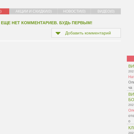
)
АКЦИИ И СКИДКИ(0)
НОВОСТИ(0)
ВИДЕО(0)
 ЕЩЕ НЕТ КОММЕНТАРИЕВ. БУДЬ ПЕРВЫМ!
Добавить комментарий
В
202
На
Оль
ча
ВИ
БО
202
Ол
ото
о
КЛ
202