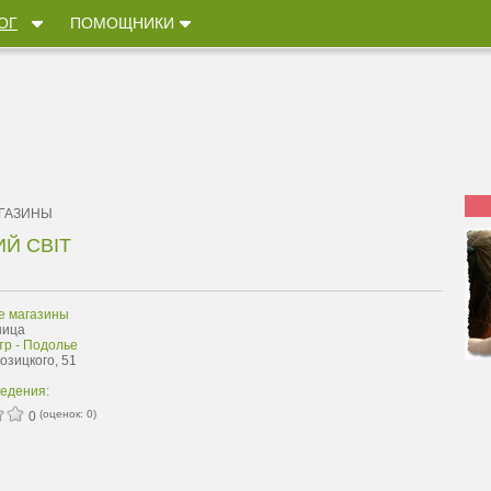
ОГ
ПОМОЩНИКИ
АГАЗИНЫ
Й СВIТ
е магазины
ница
тр - Подолье
Козицкого, 51
ведения:
(оценок:
0
)
0