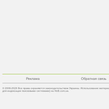
Реклама
Обратная связь
© 2008-2026 Все права охраняются законодательством Украины. Использование материа
для индексации поисковыми системами) на HnB.com.ua.