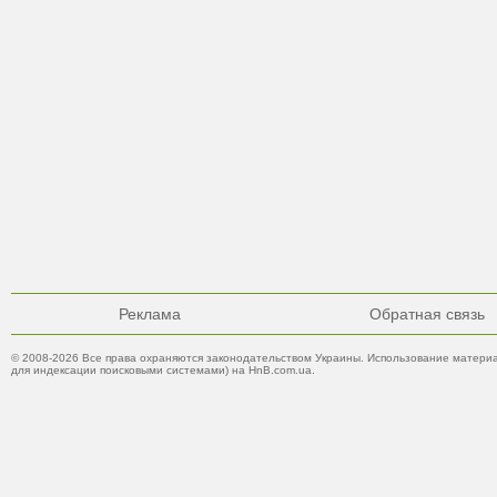
Реклама
Обратная связь
© 2008-2026 Все права охраняются законодательством Украины. Использование материа
для индексации поисковыми системами) на HnB.com.ua.